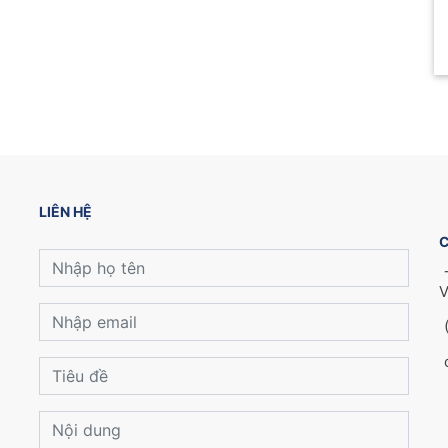
LIÊN HỆ
C
V