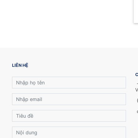
LIÊN HỆ
C
V