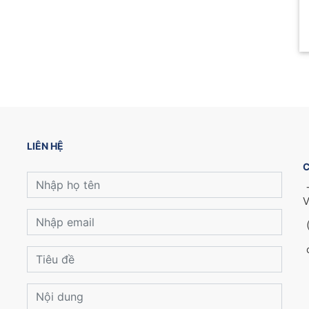
LIÊN HỆ
C
V